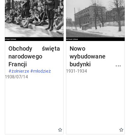
Obchody święta
Nowo
narodowego
wybudowane
Francji
budynki w
Częstochowie
#żołnierze #młodzież
1931-1934
1938/07/14