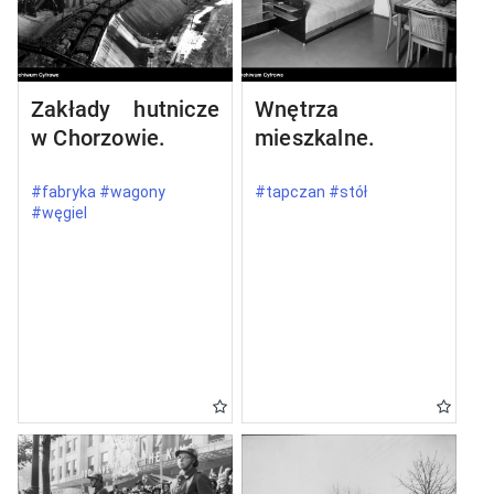
Zakłady hutnicze
Wnętrza
w Chorzowie.
mieszkalne.
#fabryka #wagony
#tapczan #stół
#węgiel