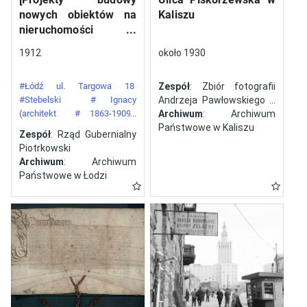
nowych obiektów na
Kaliszu
nieruchomości
gazowni miejskiej pod
1912
około 1930
numerem 34 przy ulicy
Targowej w mieście
#Łódź ul. Targowa 18
Zespół
: Zbiór fotografii
Łodzi]
#Stebelski
# Ignacy
Andrzeja Pawłowskiego z
(architekt
# 1863-1909)
Kalisza
Archiwum
: Archiwum
#Gazownia Miejska w Łodzi
Państwowe w Kaliszu
Zespół
: Rząd Gubernialny
Piotrkowski
Archiwum
: Archiwum
Państwowe w Łodzi