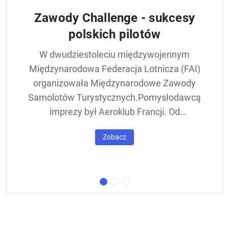
Zawody Challenge - sukcesy
polskich pilotów
W dwudziestoleciu międzywojennym
Międzynarodowa Federacja Lotnicza (FAI)
organizowała Międzynarodowe Zawody
Samolotów Turystycznych.Pomysłodawcą
imprezy był Aeroklub Francji. Od
francuskiej nazwy - Challenge International
Zobacz
de Tourisme – zawody nazywane były w
skrócie Challengem. Ich stałym punktem
był lot okrężny dookoła Europy, na którego
trasie znajdowała się m.in. Warszawa.
Ocenie podlegał też poziom techniczny
konstrukcji startujących w zawodach
samolotów. Ponadto przeprowadzano