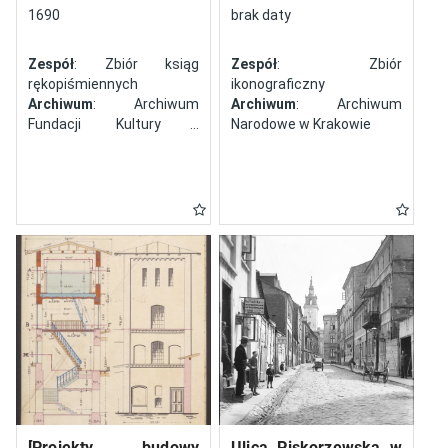
północy
1690
brak daty
Zespół
: Zbiór ksiąg
Zespół
: Zbiór
rękopiśmiennych
ikonograficzny
Archiwum
: Archiwum
Archiwum
: Archiwum
Fundacji Kultury i
Narodowe w Krakowie
Dziedzictwa Ormian
Polskich
[Projekty budowy
Ulica Piskorzewska w