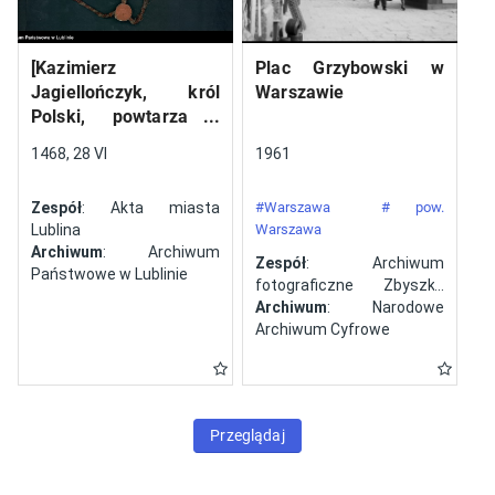
[Kazimierz
Plac Grzybowski w
Jagiellończyk, król
Warszawie
Polski, powtarza i
potwierdza dokument
1468, 28 VI
1961
wystawiony w Lublinie,
13 V 1461 r. przez
Zespół
: Akta miasta
#Warszawa
# pow.
Jana ze Szczekocin,
Lublina
Warszawa
starostę
Archiwum
: Archiwum
Zespół
: Archiwum
Państwowe w Lublinie
fotograficzne Zbyszka
Siemaszki
Archiwum
: Narodowe
Archiwum Cyfrowe
Przeglądaj