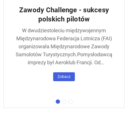
Zawody Challenge - sukcesy
polskich pilotów
W dwudziestoleciu międzywojennym
Międzynarodowa Federacja Lotnicza (FAI)
organizowała Międzynarodowe Zawody
Samolotów Turystycznych.Pomysłodawcą
imprezy był Aeroklub Francji. Od
francuskiej nazwy - Challenge International
Zobacz
de Tourisme – zawody nazywane były w
skrócie Challengem. Ich stałym punktem
był lot okrężny dookoła Europy, na którego
trasie znajdowała się m.in. Warszawa.
Ocenie podlegał też poziom techniczny
konstrukcji startujących w zawodach
samolotów. Ponadto przeprowadzano