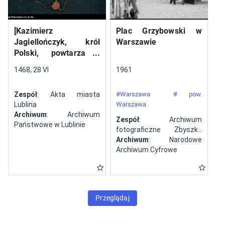
[Kazimierz
Plac Grzybowski w
Jagiellończyk, król
Warszawie
Polski, powtarza i
potwierdza dokument
1468, 28 VI
1961
wystawiony w Lublinie,
13 V 1461 r. przez
Zespół
: Akta miasta
#Warszawa
# pow.
Jana ze Szczekocin,
Lublina
Warszawa
starostę
Archiwum
: Archiwum
Zespół
: Archiwum
Państwowe w Lublinie
fotograficzne Zbyszka
Siemaszki
Archiwum
: Narodowe
Archiwum Cyfrowe
Przeglądaj