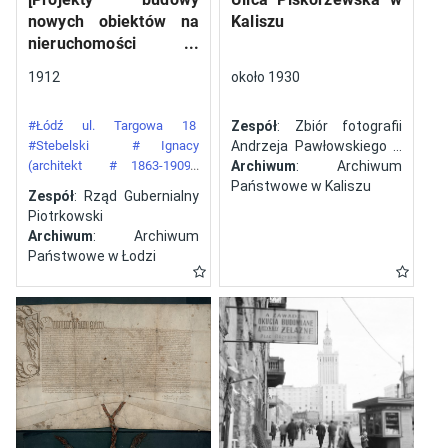
nowych obiektów na
Kaliszu
nieruchomości
gazowni miejskiej pod
1912
około 1930
numerem 34 przy ulicy
Targowej w mieście
#Łódź ul. Targowa 18
Zespół
: Zbiór fotografii
Łodzi]
#Stebelski
# Ignacy
Andrzeja Pawłowskiego z
(architekt
# 1863-1909)
Kalisza
Archiwum
: Archiwum
#Gazownia Miejska w Łodzi
Państwowe w Kaliszu
Zespół
: Rząd Gubernialny
Piotrkowski
Archiwum
: Archiwum
Państwowe w Łodzi