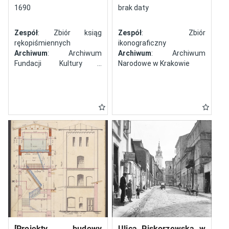
północy
1690
brak daty
Zespół
: Zbiór ksiąg
Zespół
: Zbiór
rękopiśmiennych
ikonograficzny
Archiwum
: Archiwum
Archiwum
: Archiwum
Fundacji Kultury i
Narodowe w Krakowie
Dziedzictwa Ormian
Polskich
[Projekty budowy
Ulica Piskorzewska w