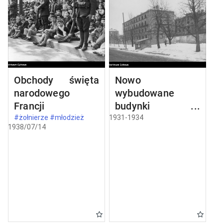
Obchody święta
Nowo
narodowego
wybudowane
Francji
budynki w
Częstochowie
#żołnierze #młodzież
1931-1934
1938/07/14