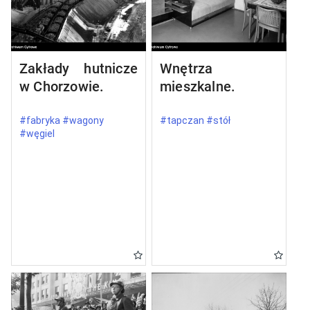
Zakłady hutnicze
Wnętrza
w Chorzowie.
mieszkalne.
#fabryka #wagony
#tapczan #stół
#węgiel