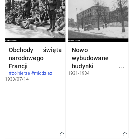
Obchody święta
Nowo
narodowego
wybudowane
Francji
budynki w
Częstochowie
#żołnierze #młodzież
1931-1934
1938/07/14