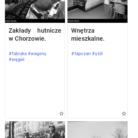
Zakłady hutnicze
Wnętrza
w Chorzowie.
mieszkalne.
#fabryka #wagony
#tapczan #stół
#węgiel