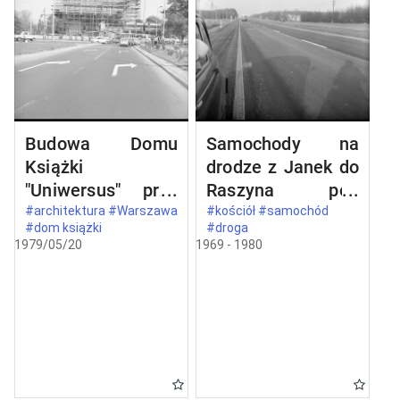
Budowa Domu
Samochody na
Książki
drodze z Janek do
"Uniwersus" przy
Raszyna pod
ul. Belwederskiej
Warszawą
#architektura #Warszawa
#kościół #samochód
#dom książki
#droga
20/22 w
1979/05/20
1969 - 1980
Warszawie