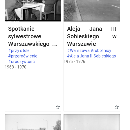
Spotkanie
Aleja Jana III
sylwestrowe
Sobieskiego w
Warszawskiego
Warszawie
Komitetu
#przy stole
#Warszawa #robotnicy
#przemówienie
#Aleja Jana III Sobieskiego
Zjednoczonego
#uroczystość
1975 - 1976
Stronnictwa
1968 - 1970
Ludowego w
Warszawie