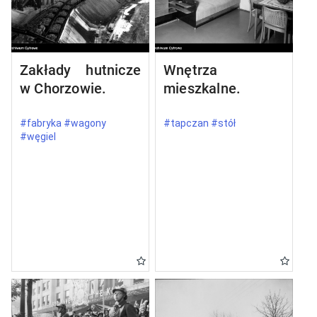
Zakłady hutnicze
Wnętrza
w Chorzowie.
mieszkalne.
#fabryka #wagony
#tapczan #stół
#węgiel