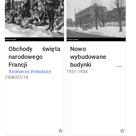
Obchody święta
Nowo
narodowego
wybudowane
Francji
budynki w
Częstochowie
#żołnierze #młodzież
1931-1934
1938/07/14