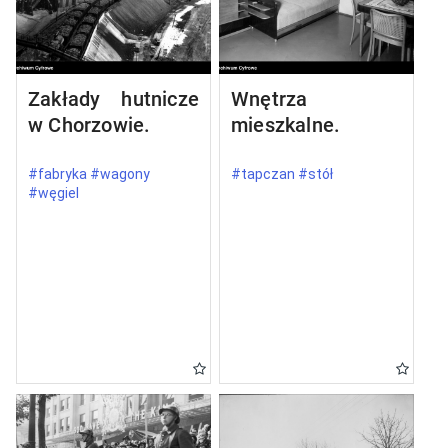
Zakłady hutnicze
Wnętrza
w Chorzowie.
mieszkalne.
#fabryka #wagony
#tapczan #stół
#węgiel