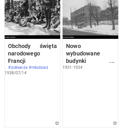
Obchody święta
Nowo
narodowego
wybudowane
Francji
budynki w
Częstochowie
#żołnierze #młodzież
1931-1934
1938/07/14