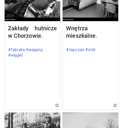
Zakłady hutnicze
Wnętrza
w Chorzowie.
mieszkalne.
#fabryka #wagony
#tapczan #stół
#węgiel