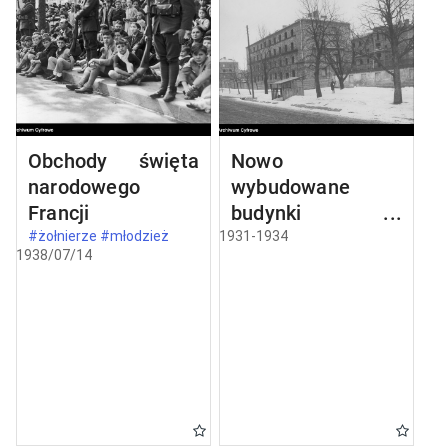
Obchody święta
Nowo
narodowego
wybudowane
Francji
budynki w
Częstochowie
#żołnierze #młodzież
1931-1934
1938/07/14