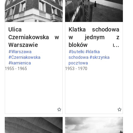
Ulica
Klatka schodowa
Czerniakowska w
w jednym z
Warszawie
bloków na
Mokotowie
#Warszawa
#butelki #klatka
#Czerniakowska
schodowa #skrzynka
#kamienica
pocztowa
1955 - 1965
1953 - 1970