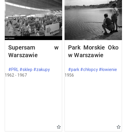
Supersam w
Park Morskie Oko
Warszawie
w Warszawie
#PRL #sklep #zakupy
#park #chłopcy #łowienie
1962 - 1967
1956