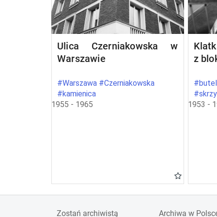
Ulica Czerniakowska w
Klat
Warszawie
z bl
#Warszawa #Czerniakowska
#butel
#kamienica
#skrz
1955 - 1965
1953 - 
Zostań archiwistą
Archiwa w Polsc