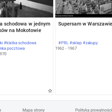
ka schodowa w jednym
Supersam w Warszawi
oków na Mokotowie
ki #klatka schodowa
#PRL #sklep #zakupy
ynka pocztowa
1962 - 1967
1970
e
Mapa strony
Polityka prywatności