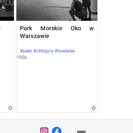
e
Park Morskie Oko w
Warszawie
#park #chłopcy #łowienie
1956