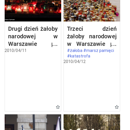
Drugi dzień żałoby
Trzeci dzień
narodowej w
żałoby narodowej
Warszawie po
w Warszawie po
katastrofie
katastrofie
2010/04/11
#żałoba #marsz pamięci
#katastrofa
lotniczej w
lotniczej w
2010/04/12
Smoleńsku
Smoleńsku