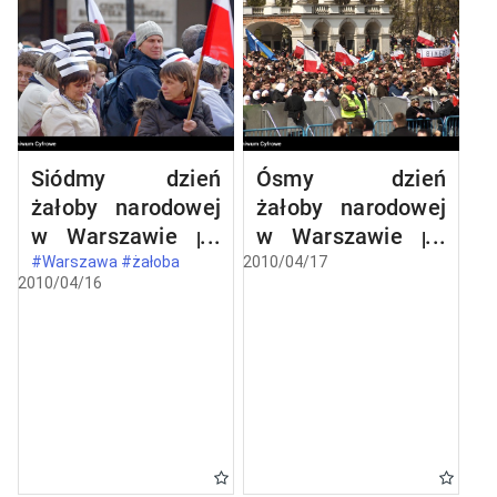
Siódmy dzień
Ósmy dzień
żałoby narodowej
żałoby narodowej
w Warszawie po
w Warszawie po
katastrofie
katastrofie
#Warszawa #żałoba
2010/04/17
2010/04/16
lotniczej w
lotniczej w
Smoleńsku
Smoleńsku