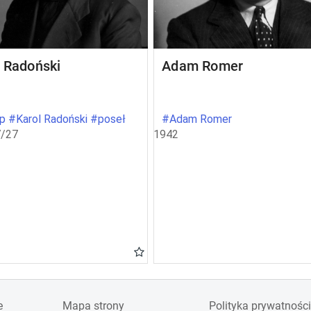
l Radoński
Adam Romer
p #Karol Radoński #poseł
#Adam Romer
/27
1942
e
Mapa strony
Polityka prywatności