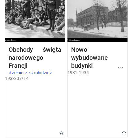
Obchody święta
Nowo
narodowego
wybudowane
Francji
budynki w
Częstochowie
#żołnierze #młodzież
1931-1934
1938/07/14