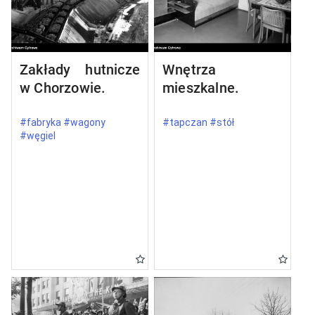
Zakłady hutnicze
Wnętrza
w Chorzowie.
mieszkalne.
#fabryka #wagony
#tapczan #stół
#węgiel