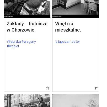
Zakłady hutnicze
Wnętrza
w Chorzowie.
mieszkalne.
#fabryka #wagony
#tapczan #stół
#węgiel