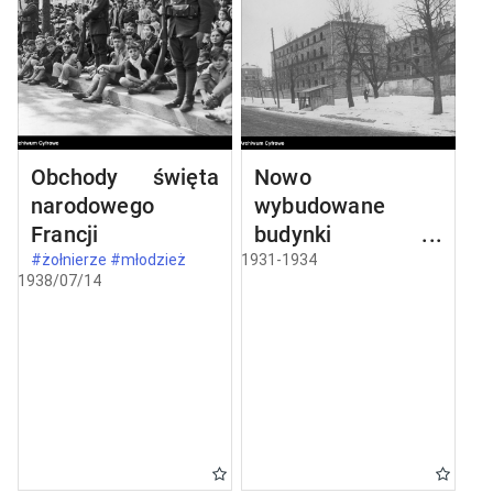
Obchody święta
Nowo
narodowego
wybudowane
Francji
budynki w
Częstochowie
#żołnierze #młodzież
1931-1934
1938/07/14