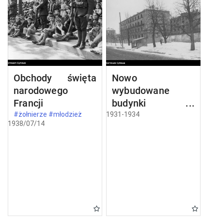
Obchody święta
Nowo
narodowego
wybudowane
Francji
budynki w
Częstochowie
#żołnierze #młodzież
1931-1934
1938/07/14