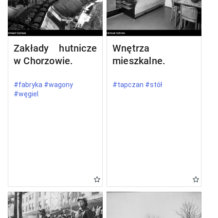
Zakłady hutnicze
Wnętrza
w Chorzowie.
mieszkalne.
#fabryka #wagony
#tapczan #stół
#węgiel