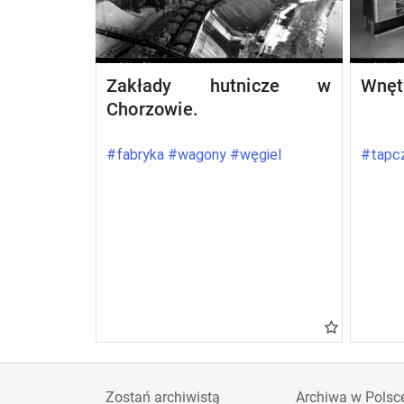
Zakłady hutnicze w
Wnęt
Chorzowie.
#fabryka #wagony #węgiel
#tapcz
Zostań archiwistą
Archiwa w Polsc