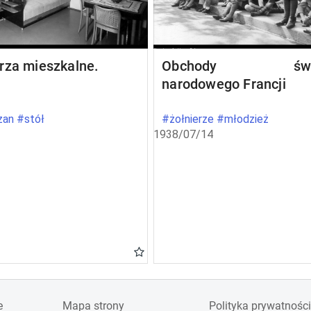
rza mieszkalne.
Obchody świę
narodowego Francji
an #stół
#żołnierze #młodzież
1938/07/14
e
Mapa strony
Polityka prywatności