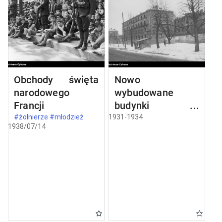
Obchody święta
Nowo
narodowego
wybudowane
Francji
budynki w
Częstochowie
#żołnierze #młodzież
1931-1934
1938/07/14