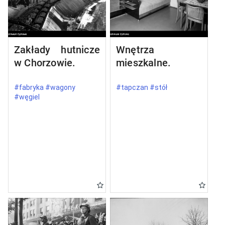
Zakłady hutnicze
Wnętrza
w Chorzowie.
mieszkalne.
#fabryka #wagony
#tapczan #stół
#węgiel