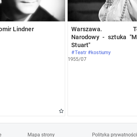
omir Lindner
Warszawa. Te
Narodowy - sztuka "M
Stuart"
#Teatr #kostiumy
1955/07
e
Mapa strony
Polityka prywatności