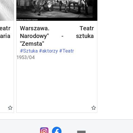
atr
Warszawa. Teatr
aria
Narodowy" - sztuka
"Zemsta"
#Sztuka #aktorzy #Teatr
1953/04