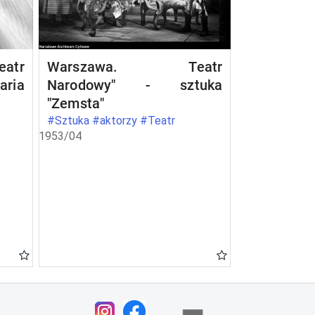
atr
Warszawa. Teatr
aria
Narodowy" - sztuka
"Zemsta"
#Sztuka #aktorzy #Teatr
1953/04