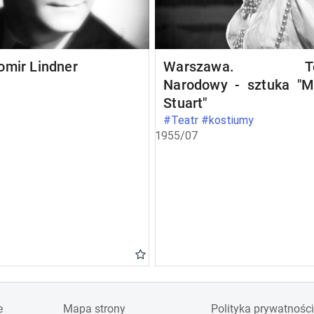
omir Lindner
Warszawa. Te
Narodowy - sztuka "M
Stuart"
#Teatr #kostiumy
1955/07
e
Mapa strony
Polityka prywatności