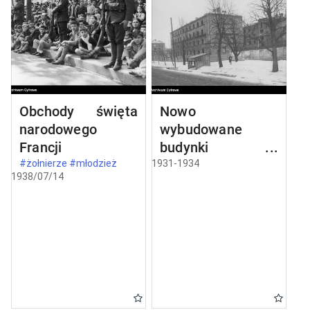
Obchody święta
Nowo
narodowego
wybudowane
Francji
budynki w
Częstochowie
#żołnierze #młodzież
1931-1934
1938/07/14