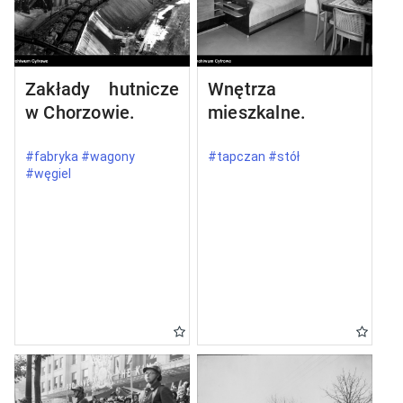
Zakłady hutnicze
Wnętrza
w Chorzowie.
mieszkalne.
#fabryka #wagony
#tapczan #stół
#węgiel