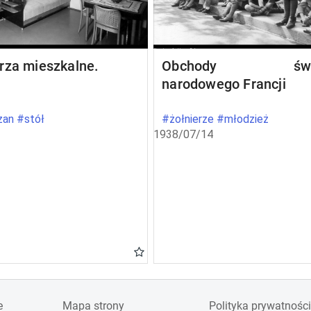
rza mieszkalne.
Obchody świę
narodowego Francji
an #stół
#żołnierze #młodzież
1938/07/14
e
Mapa strony
Polityka prywatności