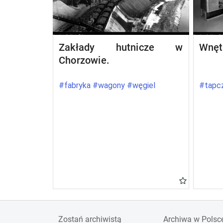
Zakłady hutnicze w
Wnęt
Chorzowie.
#fabryka #wagony #węgiel
#tapcz
Zostań archiwistą
Archiwa w Polsc