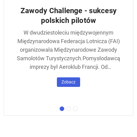
Zawody Challenge - sukcesy
polskich pilotów
W dwudziestoleciu międzywojennym
Międzynarodowa Federacja Lotnicza (FAI)
organizowała Międzynarodowe Zawody
Samolotów Turystycznych.Pomysłodawcą
imprezy był Aeroklub Francji. Od
francuskiej nazwy - Challenge International
Zobacz
de Tourisme – zawody nazywane były w
skrócie Challengem. Ich stałym punktem
był lot okrężny dookoła Europy, na którego
trasie znajdowała się m.in. Warszawa.
Ocenie podlegał też poziom techniczny
konstrukcji startujących w zawodach
samolotów. Ponadto przeprowadzano