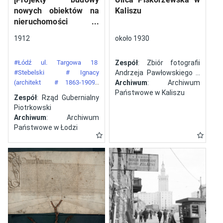
nowych obiektów na
Kaliszu
nieruchomości
gazowni miejskiej pod
1912
około 1930
numerem 34 przy ulicy
Targowej w mieście
#Łódź ul. Targowa 18
Zespół
: Zbiór fotografii
Łodzi]
#Stebelski
# Ignacy
Andrzeja Pawłowskiego z
(architekt
# 1863-1909)
Kalisza
Archiwum
: Archiwum
#Gazownia Miejska w Łodzi
Państwowe w Kaliszu
Zespół
: Rząd Gubernialny
Piotrkowski
Archiwum
: Archiwum
Państwowe w Łodzi