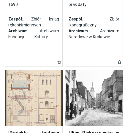
północy
1690
brak daty
Zespół
: Zbiór ksiąg
Zespół
: Zbiór
rękopiśmiennych
ikonograficzny
Archiwum
: Archiwum
Archiwum
: Archiwum
Fundacji Kultury i
Narodowe w Krakowie
Dziedzictwa Ormian
Polskich
[Projekty budowy
Ulica Piskorzewska w