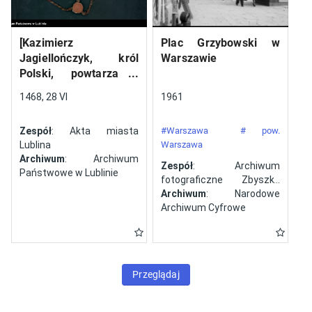
[Kazimierz
Plac Grzybowski w
Jagiellończyk, król
Warszawie
Polski, powtarza i
potwierdza dokument
1468, 28 VI
1961
wystawiony w Lublinie,
13 V 1461 r. przez
Zespół
: Akta miasta
#Warszawa
# pow.
Jana ze Szczekocin,
Lublina
Warszawa
starostę
Archiwum
: Archiwum
Zespół
: Archiwum
Państwowe w Lublinie
fotograficzne Zbyszka
Siemaszki
Archiwum
: Narodowe
Archiwum Cyfrowe
Przeglądaj