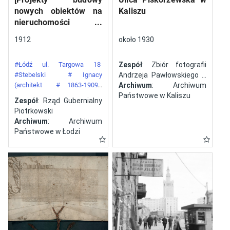
nowych obiektów na
Kaliszu
nieruchomości
gazowni miejskiej pod
1912
około 1930
numerem 34 przy ulicy
Targowej w mieście
#Łódź ul. Targowa 18
Zespół
: Zbiór fotografii
Łodzi]
#Stebelski
# Ignacy
Andrzeja Pawłowskiego z
(architekt
# 1863-1909)
Kalisza
Archiwum
: Archiwum
#Gazownia Miejska w Łodzi
Państwowe w Kaliszu
Zespół
: Rząd Gubernialny
Piotrkowski
Archiwum
: Archiwum
Państwowe w Łodzi