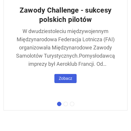
Zawody Challenge - sukcesy
polskich pilotów
W dwudziestoleciu międzywojennym
Międzynarodowa Federacja Lotnicza (FAI)
organizowała Międzynarodowe Zawody
Samolotów Turystycznych.Pomysłodawcą
imprezy był Aeroklub Francji. Od
francuskiej nazwy - Challenge International
Zobacz
de Tourisme – zawody nazywane były w
skrócie Challengem. Ich stałym punktem
był lot okrężny dookoła Europy, na którego
trasie znajdowała się m.in. Warszawa.
Ocenie podlegał też poziom techniczny
konstrukcji startujących w zawodach
samolotów. Ponadto przeprowadzano