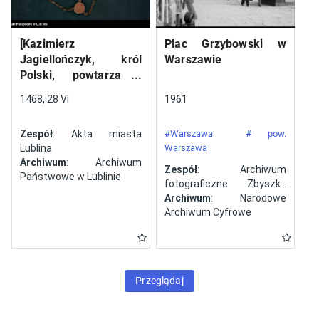
[Kazimierz
Plac Grzybowski w
Jagiellończyk, król
Warszawie
Polski, powtarza i
potwierdza dokument
1468, 28 VI
1961
wystawiony w Lublinie,
13 V 1461 r. przez
Zespół
: Akta miasta
#Warszawa
# pow.
Jana ze Szczekocin,
Lublina
Warszawa
starostę
Archiwum
: Archiwum
Zespół
: Archiwum
Państwowe w Lublinie
fotograficzne Zbyszka
Siemaszki
Archiwum
: Narodowe
Archiwum Cyfrowe
Przeglądaj