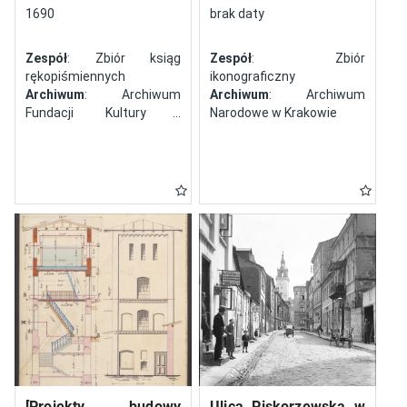
północy
1690
brak daty
Zespół
: Zbiór ksiąg
Zespół
: Zbiór
rękopiśmiennych
ikonograficzny
Archiwum
: Archiwum
Archiwum
: Archiwum
Fundacji Kultury i
Narodowe w Krakowie
Dziedzictwa Ormian
Polskich
[Projekty budowy
Ulica Piskorzewska w