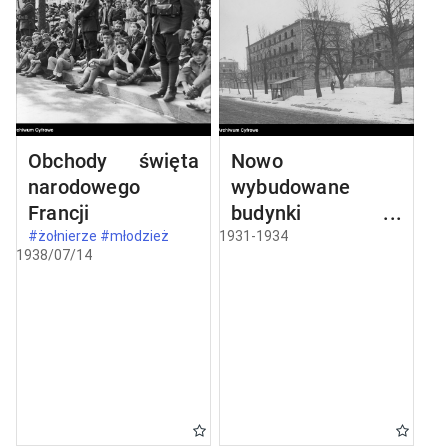
Obchody święta
Nowo
narodowego
wybudowane
Francji
budynki w
Częstochowie
#żołnierze #młodzież
1931-1934
1938/07/14