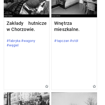
Zakłady hutnicze
Wnętrza
w Chorzowie.
mieszkalne.
#fabryka #wagony
#tapczan #stół
#węgiel