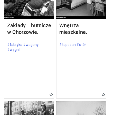
Zakłady hutnicze
Wnętrza
w Chorzowie.
mieszkalne.
#fabryka #wagony
#tapczan #stół
#węgiel