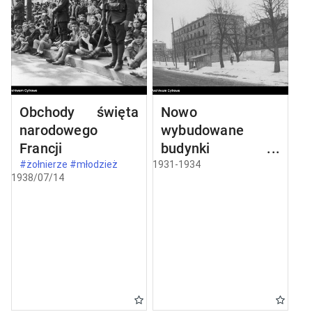
Obchody święta
Nowo
narodowego
wybudowane
Francji
budynki w
Częstochowie
#żołnierze #młodzież
1931-1934
1938/07/14