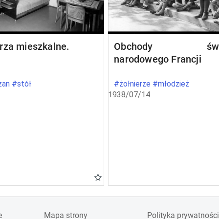
rza mieszkalne.
Obchody świę
narodowego Francji
an #stół
#żołnierze #młodzież
1938/07/14
e
Mapa strony
Polityka prywatności