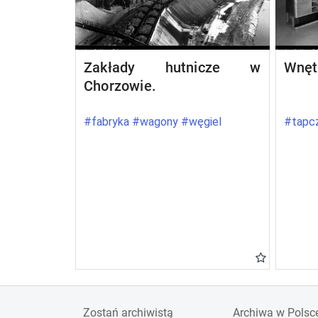
Zakłady hutnicze w
Wnęt
Chorzowie.
#fabryka #wagony #węgiel
#tapcz
Zostań archiwistą
Archiwa w Polsc