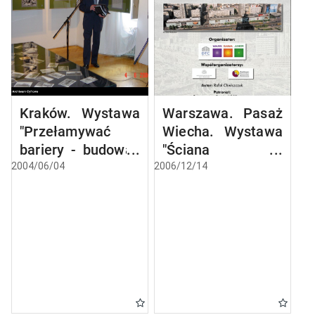
Kraków. Wystawa
Warszawa. Pasaż
"Przełamywać
Wiecha. Wystawa
bariery - budować
"Ściana
mosty". Wojna na
Wschodnia czyli
2004/06/04
2006/12/14
fotografii
spacerkiem po
polskiego i
Pasażu Wiecha"
niemieckiego
żołnierza.