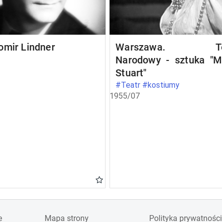
omir Lindner
Warszawa. Te
Narodowy - sztuka "M
Stuart"
#Teatr #kostiumy
1955/07
e
Mapa strony
Polityka prywatności