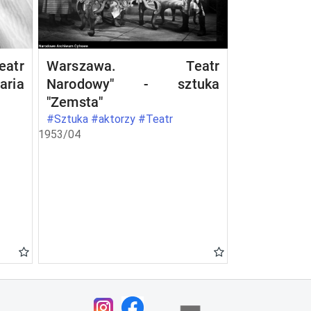
atr
Warszawa. Teatr
aria
Narodowy" - sztuka
"Zemsta"
#Sztuka #aktorzy #Teatr
1953/04