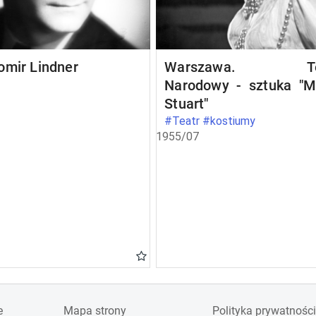
omir Lindner
Warszawa. Te
Narodowy - sztuka "M
Stuart"
#Teatr #kostiumy
1955/07
e
Mapa strony
Polityka prywatności