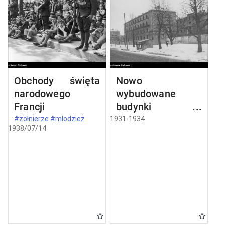
Obchody święta
Nowo
narodowego
wybudowane
Francji
budynki w
Częstochowie
#żołnierze #młodzież
1931-1934
1938/07/14