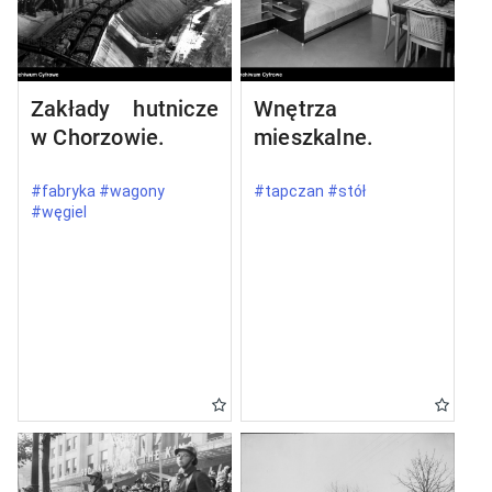
Zakłady hutnicze
Wnętrza
w Chorzowie.
mieszkalne.
#fabryka #wagony
#tapczan #stół
#węgiel