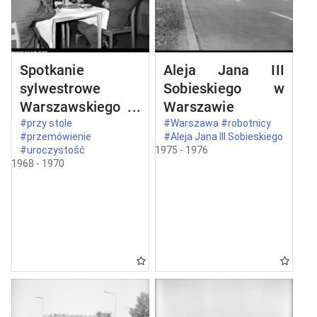
Spotkanie
Aleja Jana III
sylwestrowe
Sobieskiego w
Warszawskiego
Warszawie
Komitetu
#przy stole
#Warszawa #robotnicy
#przemówienie
#Aleja Jana III Sobieskiego
Zjednoczonego
#uroczystość
1975 - 1976
Stronnictwa
1968 - 1970
Ludowego w
Warszawie