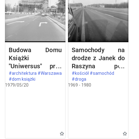
Budowa Domu
Samochody na
Książki
drodze z Janek do
"Uniwersus" przy
Raszyna pod
ul. Belwederskiej
Warszawą
#architektura #Warszawa
#kościół #samochód
#dom książki
#droga
20/22 w
1979/05/20
1969 - 1980
Warszawie