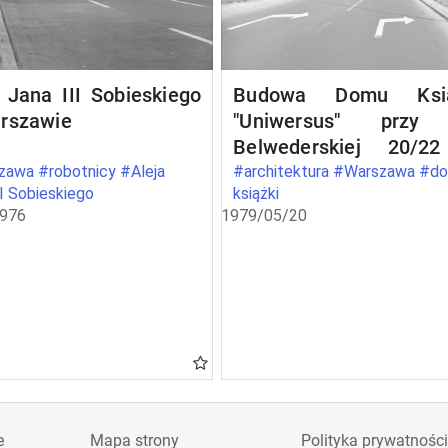
 Jana III Sobieskiego
Budowa Domu Ksią
rszawie
"Uniwersus" przy 
Belwederskiej 20/2
Warszawie
awa #robotnicy #Aleja
#architektura #Warszawa #d
II Sobieskiego
książki
1976
1979/05/20
e
Mapa strony
Polityka prywatności