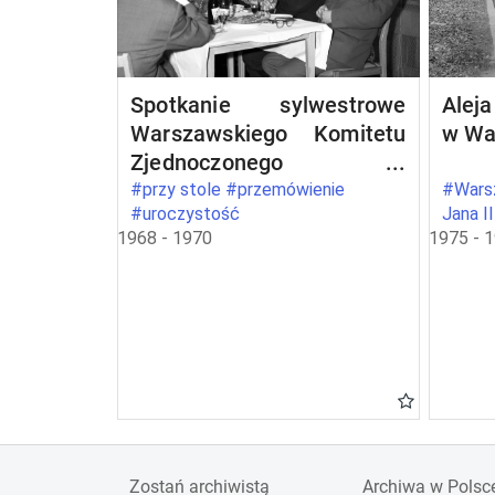
Spotkanie sylwestrowe
Aleja
Warszawskiego Komitetu
w Wa
Zjednoczonego
Stronnictwa Ludowego w
#przy stole #przemówienie
#Warsz
#uroczystość
Jana I
Warszawie
1968 - 1970
1975 - 
Zostań archiwistą
Archiwa w Polsc