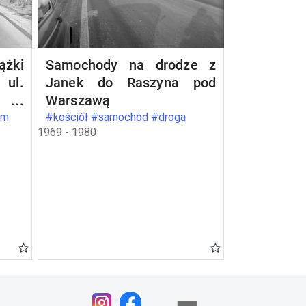
żki
Samochody na drodze z
ul.
Janek do Raszyna pod
2 w
Warszawą
om
#kościół #samochód #droga
1969 - 1980