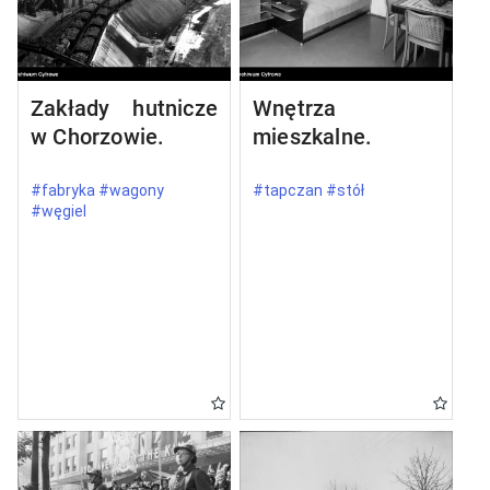
Zakłady hutnicze
Wnętrza
w Chorzowie.
mieszkalne.
#fabryka #wagony
#tapczan #stół
#węgiel