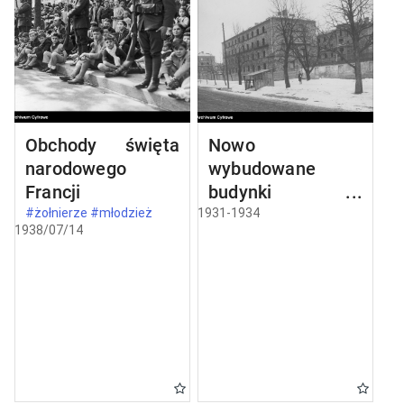
Obchody święta
Nowo
narodowego
wybudowane
Francji
budynki w
Częstochowie
#żołnierze #młodzież
1931-1934
1938/07/14