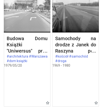
Budowa Domu
Samochody na
Książki
drodze z Janek do
"Uniwersus" przy
Raszyna pod
ul. Belwederskiej
Warszawą
#architektura #Warszawa
#kościół #samochód
#dom książki
#droga
20/22 w
1979/05/20
1969 - 1980
Warszawie