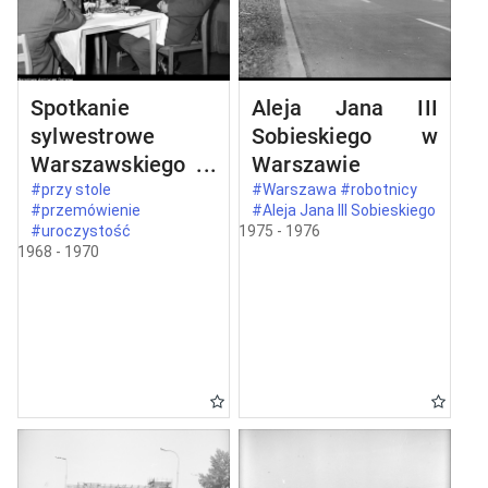
Spotkanie
Aleja Jana III
sylwestrowe
Sobieskiego w
Warszawskiego
Warszawie
Komitetu
#przy stole
#Warszawa #robotnicy
#przemówienie
#Aleja Jana III Sobieskiego
Zjednoczonego
#uroczystość
1975 - 1976
Stronnictwa
1968 - 1970
Ludowego w
Warszawie