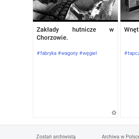
Zakłady hutnicze w
Wnęt
Chorzowie.
#fabryka #wagony #węgiel
#tapcz
Zostań archiwistą
Archiwa w Polsc