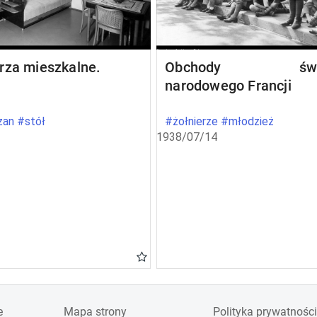
rza mieszkalne.
Obchody świę
narodowego Francji
an #stół
#żołnierze #młodzież
1938/07/14
e
Mapa strony
Polityka prywatności