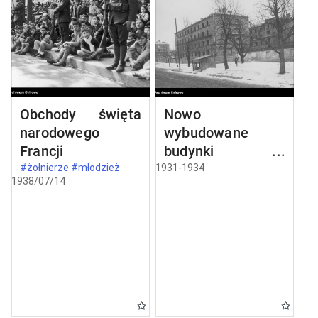
Obchody święta
Nowo
narodowego
wybudowane
Francji
budynki w
Częstochowie
#żołnierze #młodzież
1931-1934
1938/07/14