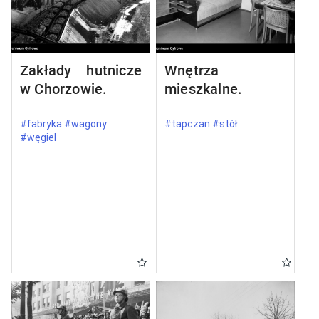
Zakłady hutnicze
Wnętrza
w Chorzowie.
mieszkalne.
#fabryka #wagony
#tapczan #stół
#węgiel