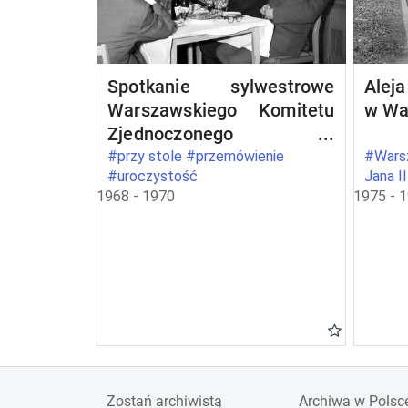
Spotkanie sylwestrowe
Aleja
Warszawskiego Komitetu
w Wa
Zjednoczonego
Stronnictwa Ludowego w
#przy stole #przemówienie
#Warsz
#uroczystość
Jana I
Warszawie
1968 - 1970
1975 - 
Zostań archiwistą
Archiwa w Polsc