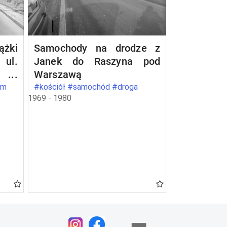
żki
Samochody na drodze z
ul.
Janek do Raszyna pod
2 w
Warszawą
om
#kościół #samochód #droga
1969 - 1980