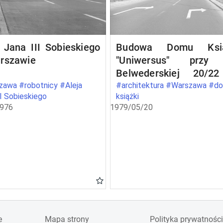
 Jana III Sobieskiego
Budowa Domu Ksią
rszawie
"Uniwersus" przy 
Belwederskiej 20/2
Warszawie
awa #robotnicy #Aleja
#architektura #Warszawa #d
II Sobieskiego
książki
1976
1979/05/20
e
Mapa strony
Polityka prywatności