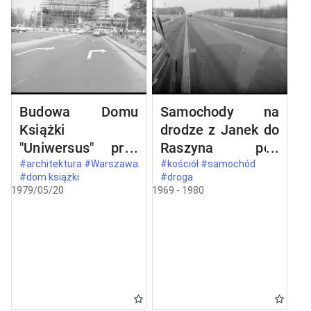
Budowa Domu
Samochody na
Książki
drodze z Janek do
"Uniwersus" przy
Raszyna pod
ul. Belwederskiej
Warszawą
#architektura #Warszawa
#kościół #samochód
#dom książki
#droga
20/22 w
1979/05/20
1969 - 1980
Warszawie