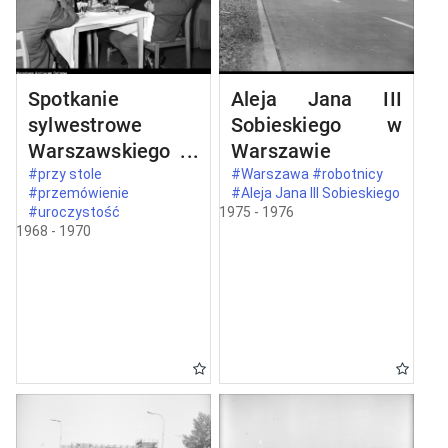
Spotkanie
Aleja Jana III
sylwestrowe
Sobieskiego w
Warszawskiego
Warszawie
Komitetu
#przy stole
#Warszawa #robotnicy
#przemówienie
#Aleja Jana III Sobieskiego
Zjednoczonego
#uroczystość
1975 - 1976
Stronnictwa
1968 - 1970
Ludowego w
Warszawie