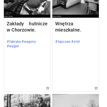
Zakłady hutnicze
Wnętrza
w Chorzowie.
mieszkalne.
#fabryka #wagony
#tapczan #stół
#węgiel