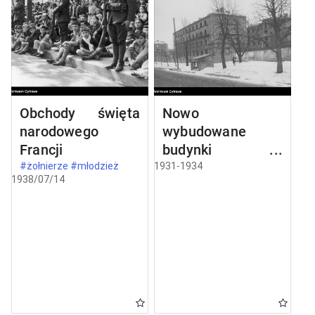
Obchody święta
Nowo
narodowego
wybudowane
Francji
budynki w
Częstochowie
#żołnierze #młodzież
1931-1934
1938/07/14