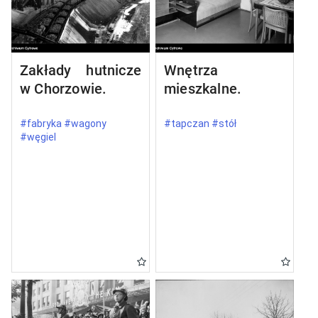
Zakłady hutnicze
Wnętrza
w Chorzowie.
mieszkalne.
#fabryka #wagony
#tapczan #stół
#węgiel