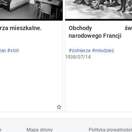
rza mieszkalne.
Obchody świę
narodowego Francji
an #stół
#żołnierze #młodzież
1938/07/14
e
Mapa strony
Polityka prywatności