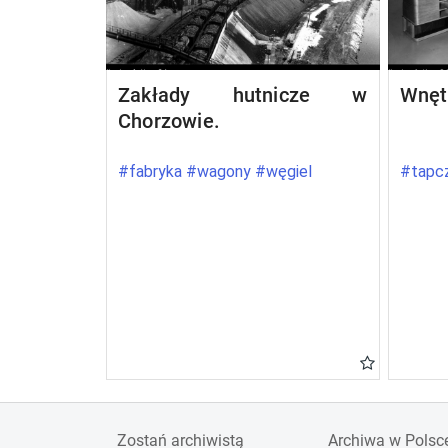
Zakłady hutnicze w
Wnęt
Chorzowie.
#fabryka #wagony #węgiel
#tapcz
Zostań archiwistą
Archiwa w Polsc