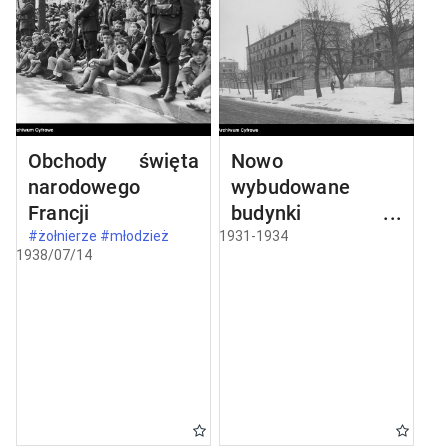
Obchody święta
Nowo
narodowego
wybudowane
Francji
budynki w
Częstochowie
#żołnierze #młodzież
1931-1934
1938/07/14