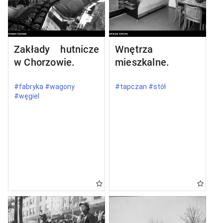
Zakłady hutnicze
Wnętrza
w Chorzowie.
mieszkalne.
#fabryka #wagony
#tapczan #stół
#węgiel