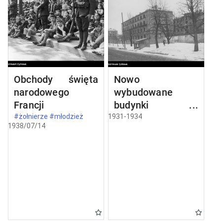
Obchody święta
Nowo
narodowego
wybudowane
Francji
budynki w
Częstochowie
#żołnierze #młodzież
1931-1934
1938/07/14