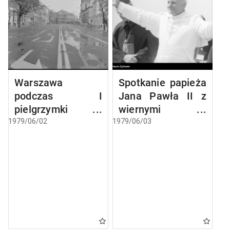
Warszawa
Spotkanie papieża
podczas I
Jana Pawła II z
pielgrzymki
wiernymi w
papieża Jana
Gębarzewie pod
1979/06/02
1979/06/03
Pawła II do Polski
Gnieznem
podczas I
pielgrzymki do
Polski