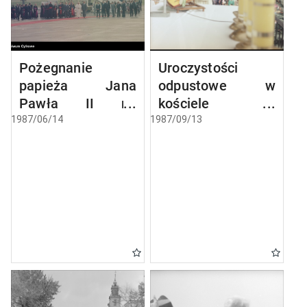
Pożegnanie
Uroczystości
papieża Jana
odpustowe w
Pawła II na
kościele
lotnisku Okęcie w
Narodzenia
1987/06/14
1987/09/13
Warszawie
Najświętszej
kończące III
Maryi Panny w
pielgrzymkę do
Biechowie
Polski