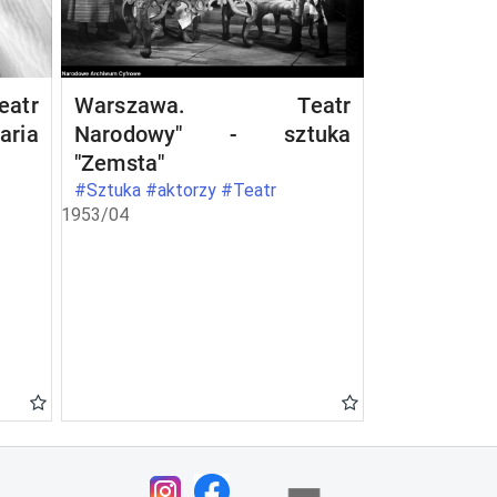
atr
Warszawa. Teatr
aria
Narodowy" - sztuka
"Zemsta"
#Sztuka #aktorzy #Teatr
1953/04