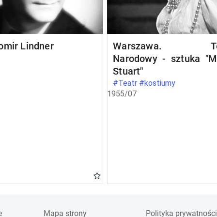
omir Lindner
Warszawa. Te
Narodowy - sztuka "M
Stuart"
#Teatr #kostiumy
1955/07
e
Mapa strony
Polityka prywatności