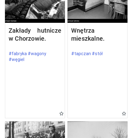
Zakłady hutnicze
Wnętrza
w Chorzowie.
mieszkalne.
#fabryka #wagony
#tapczan #stół
#węgiel