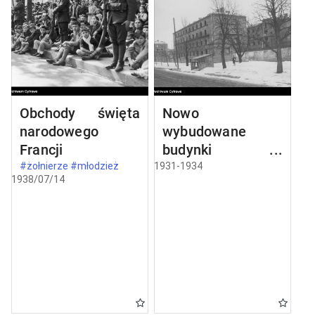
Obchody święta
Nowo
narodowego
wybudowane
Francji
budynki w
Częstochowie
#żołnierze #młodzież
1931-1934
1938/07/14