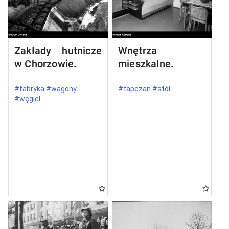
Zakłady hutnicze
Wnętrza
w Chorzowie.
mieszkalne.
#fabryka #wagony
#tapczan #stół
#węgiel