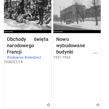
Obchody święta
Nowo
narodowego
wybudowane
Francji
budynki w
Częstochowie
#żołnierze #młodzież
1931-1934
1938/07/14