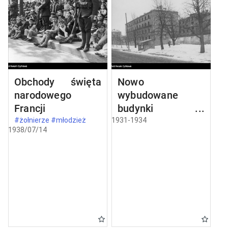
Obchody święta
Nowo
narodowego
wybudowane
Francji
budynki w
Częstochowie
#żołnierze #młodzież
1931-1934
1938/07/14