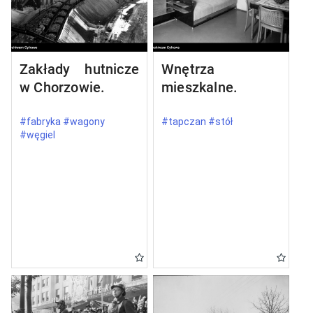
Zakłady hutnicze
Wnętrza
w Chorzowie.
mieszkalne.
#fabryka #wagony
#tapczan #stół
#węgiel