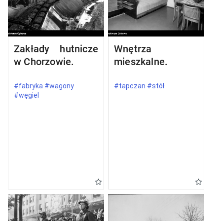
Zakłady hutnicze
Wnętrza
w Chorzowie.
mieszkalne.
#fabryka #wagony
#tapczan #stół
#węgiel