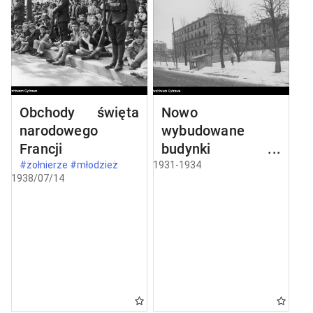
Obchody święta
Nowo
narodowego
wybudowane
Francji
budynki w
Częstochowie
#żołnierze #młodzież
1931-1934
1938/07/14